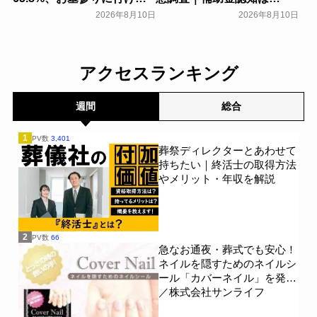
い人の60.4%が「何か供養
24.00％、実際の利用は
2026年8月10日
2026年8月10日
したい」と回答。お盆やお
2.00％｜費用負担軽減策1位
墓参り、自宅での供養に関
は「親族間での費用分担」
する意識調査～ライテック
40.00％【わたしたちの墓じ
～
まい】～huhu～
一般公開
一般公開
アクセスランキング
週間
総合
1
PV数
3,401
葬祭ディレクターとあわせて
持ちたい｜終活士の取得方法
やメリット・年収を解説
2
PV数
66
急なお通夜・葬式でも安心！
ネイルを隠すためのネイルシ
ール「カバーネイル」を発売
／株式会社サンライフ