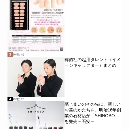
3
PV数
49
葬儀社の起用タレント（イメ
ージキャラクター）まとめ
4
PV数
45
墓じまいのその先に、新しい
お墓のかたちを。明治16年創
業の石材店が「SHINOBO」
を発売～石安～