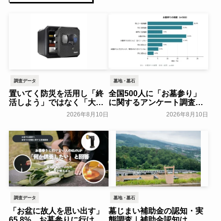
調査データ
墓地・墓石
置いてく防災を活用し「終
全国500人に「お墓参り」
活しよう」ではなく「大事
に関するアンケート調査～
なものを金庫にまとめる」
全石協～
一般公開
2026年8月10日
2026年8月10日
高齢の親と考える、防災・
終活のススメ～マスターロ
ック・セントリー日本～
一般公開
調査データ
墓地・墓石
「お盆に故人を思い出す」
墓じまい補助金の認知・実
65.8%、お墓参りに行けな
態調査｜補助金認知は