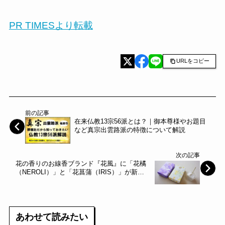
PR TIMESより転載
URLをコピー
前の記事
在来仏教13宗56派とは？｜御本尊様やお題目
など真宗出雲路派の特徴について解説
次の記事
花の香りのお線香ブランド『花風』に「花橘
（NEROLI）」と「花菖蒲（IRIS）」が新登
場 ～日本香堂～
あわせて読みたい