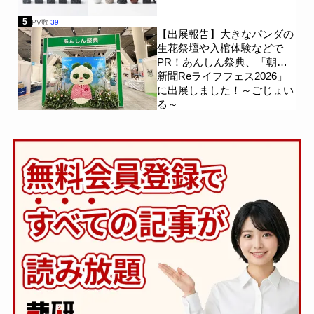
5
PV数
39
【出展報告】大きなパンダの
生花祭壇や入棺体験などで
PR！あんしん祭典、「朝日
新聞Reライフフェス2026」
に出展しました！～ごじょい
る～