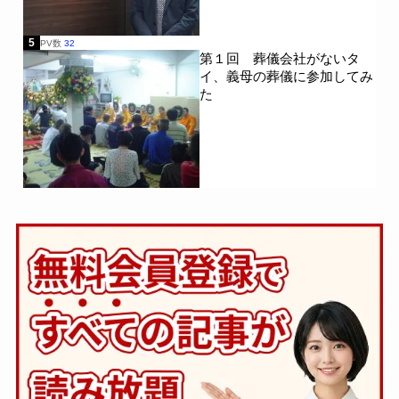
5
PV数
32
第１回 葬儀会社がないタ
イ、義母の葬儀に参加してみ
た