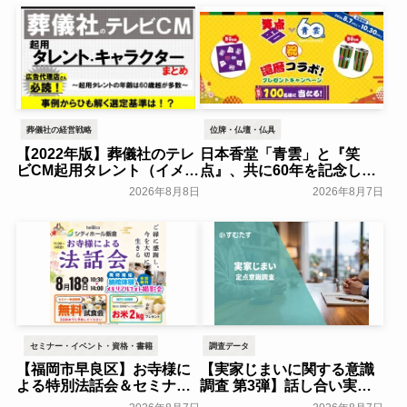
葬儀社の経営戦略
位牌・仏壇・仏具
【2022年版】葬儀社のテレ
日本香堂「青雲」と『笑
ビCM起用タレント（イメー
点』、共に60年を記念した
ジキャラクター）まとめ
初コラボ！オリジナルグッ
2026年8月8日
2026年8月7日
ズのプレゼントキャンペー
葬研会員限定
ンを実施～日本香堂～
一般公開
セミナー・イベント・資格・書籍
調査データ
【福岡市早良区】お寺様に
【実家じまいに関する意識
よる特別法話会＆セミナー
調査 第3弾】話し合い実施
特典「無料試食会」を8月
率は29.5％で前回から低