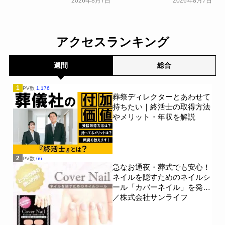
2026年8月7日
2026年8月7日
18日(月)にシティホール飯
下。「大相続時代」でも家
倉にて開催！～ベルコ～
族の会話は進まず～すむた
す～
一般公開
一般公開
アクセスランキング
週間
総合
1
PV数
1,176
葬祭ディレクターとあわせて
持ちたい｜終活士の取得方法
やメリット・年収を解説
2
PV数
66
急なお通夜・葬式でも安心！
ネイルを隠すためのネイルシ
ール「カバーネイル」を発売
／株式会社サンライフ