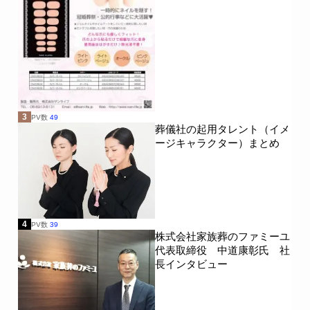
3
PV数
49
葬儀社の起用タレント（イメ
ージキャラクター）まとめ
4
PV数
39
株式会社家族葬のファミーユ
代表取締役 中道康彰氏 社
長インタビュー