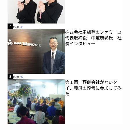
4
PV数
39
株式会社家族葬のファミーユ
代表取締役 中道康彰氏 社
長インタビュー
5
PV数
32
第１回 葬儀会社がないタ
イ、義母の葬儀に参加してみ
た