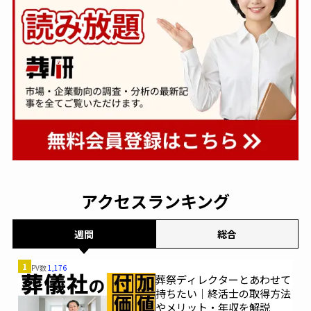
アクセスランキング
週間
総合
1
PV数
1,176
葬祭ディレクターとあわせて
持ちたい｜終活士の取得方法
やメリット・年収を解説