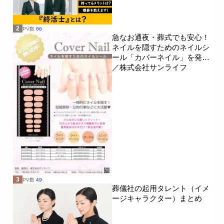
2
PV数
66
急なお通夜・葬式でも安心！
ネイルを隠すためのネイルシ
ール「カバーネイル」を発売
／株式会社サンライフ
3
PV数
49
葬儀社の起用タレント（イメ
ージキャラクター）まとめ