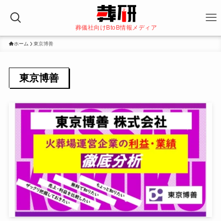
葬儀社向けBtoB情報メディア
ホーム
東京博善
東京博善