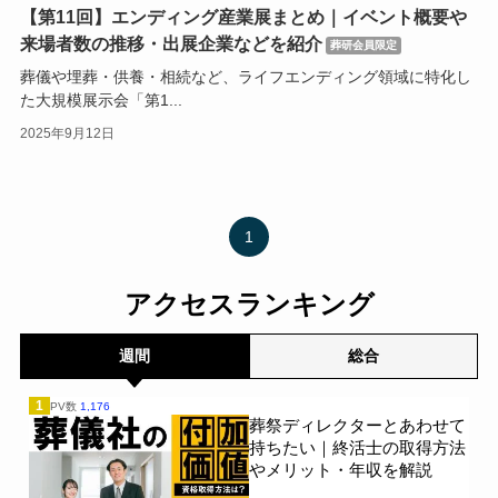
【第11回】エンディング産業展まとめ｜イベント概要や
来場者数の推移・出展企業などを紹介
葬研会員限定
葬儀や埋葬・供養・相続など、ライフエンディング領域に特化し
た大規模展示会「第1...
2025年9月12日
1
アクセスランキング
週間
総合
1
PV数
1,176
葬祭ディレクターとあわせて
持ちたい｜終活士の取得方法
やメリット・年収を解説