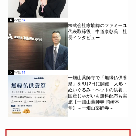
4
PV数
39
株式会社家族葬のファミーユ
代表取締役 中道康彰氏 社
長インタビュー
5
PV数
32
一畑山薬師寺で「無縁仏供養
祭」を8月2日に開催 人形・
ぬいぐるみ・ペットの供養、
国産じゃがいも無料配布も実
施【一畑山薬師寺 岡崎本
堂】～一畑山薬師寺～