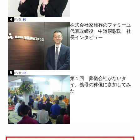
4
PV数
39
株式会社家族葬のファミーユ
代表取締役 中道康彰氏 社
長インタビュー
5
PV数
32
第１回 葬儀会社がないタ
イ、義母の葬儀に参加してみ
た