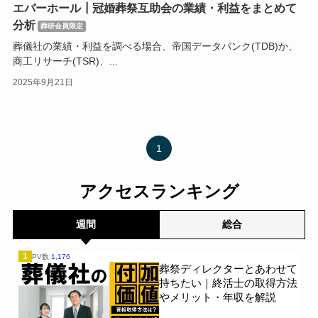
エバーホール┃冠婚葬祭互助会の業績・利益をまとめて
分析
葬研会員限定
葬儀社の業績・利益を調べる場合、帝国データバンク(TDB)か、
商工リサーチ(TSR)、...
2025年9月21日
1
アクセスランキング
週間
総合
1
PV数
1,176
葬祭ディレクターとあわせて
持ちたい｜終活士の取得方法
やメリット・年収を解説