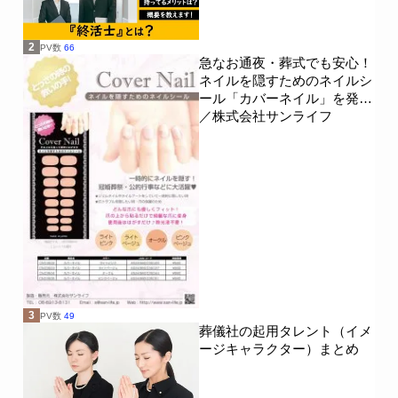
2
PV数
66
急なお通夜・葬式でも安心！
ネイルを隠すためのネイルシ
ール「カバーネイル」を発売
／株式会社サンライフ
3
PV数
49
葬儀社の起用タレント（イメ
ージキャラクター）まとめ