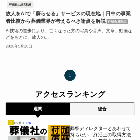
葬儀社の経営戦略
故人をAIで「蘇らせる」サービスの現在地｜日中の事業
者比較から葬儀業界が考えるべき論点を解説
葬研会員限定
AI技術の進歩により、亡くなった方の写真や音声、文章、動画な
どをもとに、故人の...
2026年5月20日
1
アクセスランキング
週間
総合
1
PV数
1,176
葬祭ディレクターとあわせて
持ちたい｜終活士の取得方法