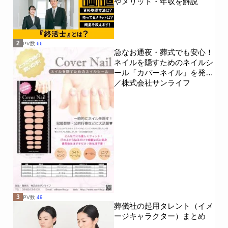
やメリット・年収を解説
2
PV数
66
急なお通夜・葬式でも安心！
ネイルを隠すためのネイルシ
ール「カバーネイル」を発売
／株式会社サンライフ
3
PV数
49
葬儀社の起用タレント（イメ
ージキャラクター）まとめ