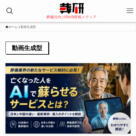
葬儀社向けBtoB情報メディア
ホーム
動画生成型
動画生成型