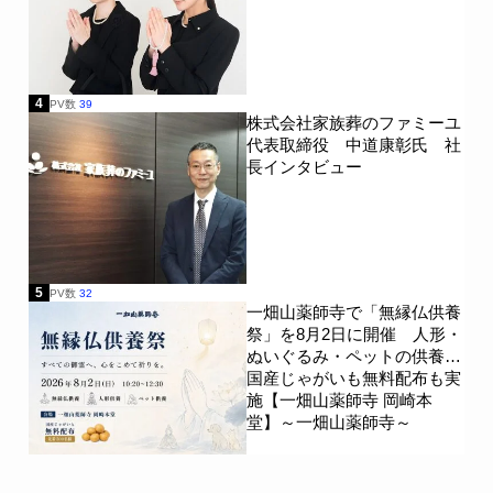
4
PV数
39
株式会社家族葬のファミーユ
代表取締役 中道康彰氏 社
長インタビュー
5
PV数
32
一畑山薬師寺で「無縁仏供養
祭」を8月2日に開催 人形・
ぬいぐるみ・ペットの供養、
国産じゃがいも無料配布も実
施【一畑山薬師寺 岡崎本
堂】～一畑山薬師寺～