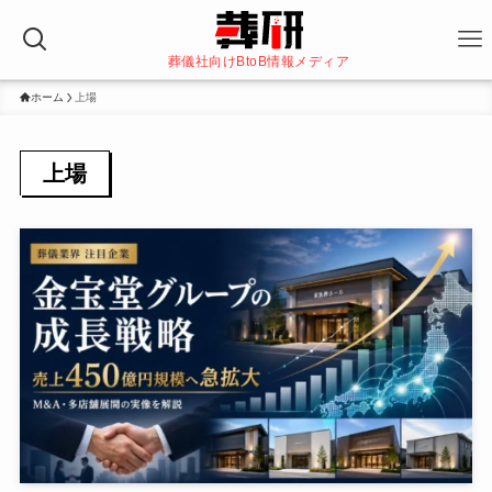
葬儀社向けBtoB情報メディア
ホーム
上場
上場