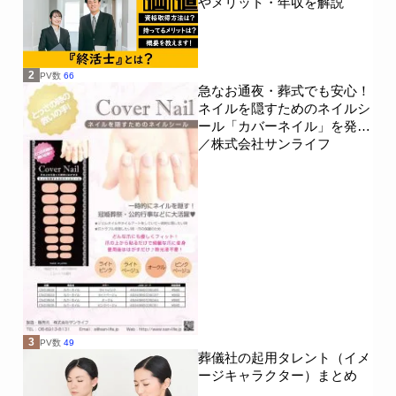
やメリット・年収を解説
2
PV数
66
急なお通夜・葬式でも安心！
ネイルを隠すためのネイルシ
ール「カバーネイル」を発売
／株式会社サンライフ
3
PV数
49
葬儀社の起用タレント（イメ
ージキャラクター）まとめ