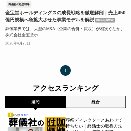
葬儀社の経営戦略
金宝堂ホールディングスの成長戦略を徹底解剖｜売上450
億円規模へ急拡大させた事業モデルを解説
葬研会員限定
葬儀業界では、大型のM&A（企業の合併・買収）が相次ぐなか、
株式会社金宝堂ホ...
2026年4月25日
1
アクセスランキング
週間
総合
1
PV数
3,401
葬祭ディレクターとあわせて
持ちたい｜終活士の取得方法