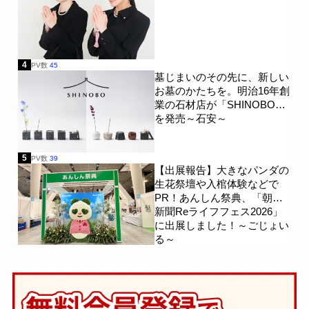
4
PV数
45
墓じまいのその先に、新しい
お墓のかたちを。明治16年創
業の石材店が「SHINOBO」
を発売～石安～
5
PV数
39
【出展報告】大きなパンダの
生花祭壇や入棺体験などで
PR！あんしん祭典、「朝日
新聞Reライフフェス2026」
に出展しました！～ごじょい
る～