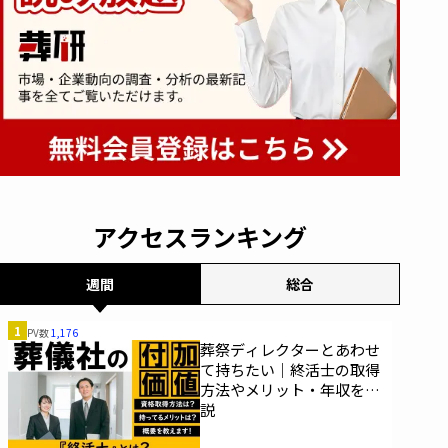
アクセスランキング
週間
総合
1
PV数
1,176
葬祭ディレクターとあわせ
て持ちたい｜終活士の取得
方法やメリット・年収を解
説