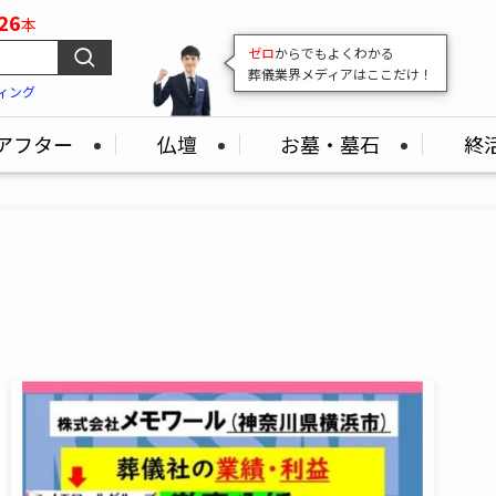
26
本
変わり続ける葬儀業界。
その最前線を
毎日発信
続けています！
ィング
アフター
仏壇
お墓・墓石
終