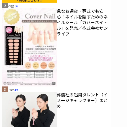
2
PV数
66
急なお通夜・葬式でも安
心！ネイルを隠すためのネ
イルシール「カバーネイ
ル」を発売／株式会社サン
ライフ
3
PV数
49
葬儀社の起用タレント（イ
メージキャラクター）まと
め