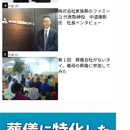
4
PV数
39
株式会社家族葬のファミー
ユ 代表取締役 中道康彰
氏 社長インタビュー
5
PV数
32
第１回 葬儀会社がないタ
イ、義母の葬儀に参加して
みた