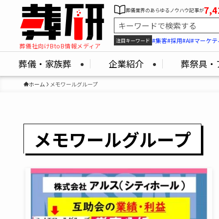
7,4
葬儀業界のあらゆるノウハウ記事が
#集客
#採用
#AI
#マーケテ
注目キーワード
葬儀社向けBtoB情報メディア
葬儀・家族葬
企業紹介
葬祭具・
ホーム
メモワールグループ
メモワールグループ