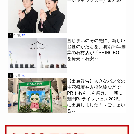
ージキャラクター）まとめ
4
PV数
45
墓じまいのその先に、新しい
お墓のかたちを。明治16年創
業の石材店が「SHINOBO」
を発売～石安～
5
PV数
39
【出展報告】大きなパンダの
生花祭壇や入棺体験などで
PR！あんしん祭典、「朝日
新聞Reライフフェス2026」
に出展しました！～ごじょい
る～