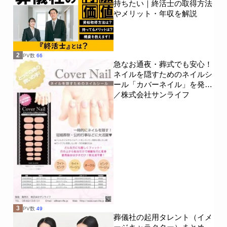
持ちたい｜終活士の取得方法
やメリット・年収を解説
2
PV数
66
急なお通夜・葬式でも安心！
ネイルを隠すためのネイルシ
ール「カバーネイル」を発売
／株式会社サンライフ
3
PV数
49
葬儀社の起用タレント（イメ