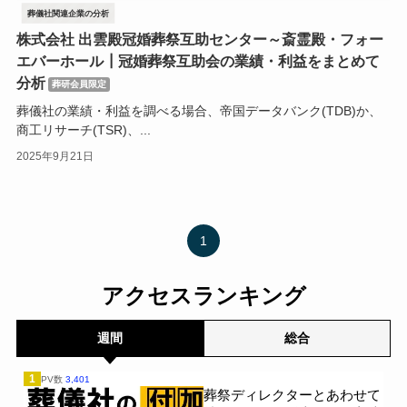
葬儀社関連企業の分析
株式会社 出雲殿冠婚葬祭互助センター～斎霊殿・フォー
エバーホール┃冠婚葬祭互助会の業績・利益をまとめて
分析
葬研会員限定
葬儀社の業績・利益を調べる場合、帝国データバンク(TDB)か、
商工リサーチ(TSR)、...
2025年9月21日
1
アクセスランキング
週間
総合
1
PV数
3,401
葬祭ディレクターとあわせて