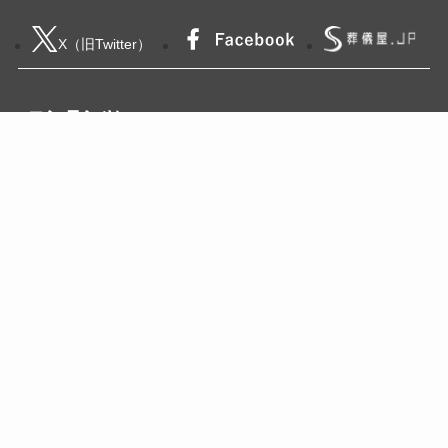
X（旧Twitter）
コンテンツ
葬儀・家族葬
企業紹介
葬祭具・アフター
仏壇
お墓・墓石
終活・相続
コラム