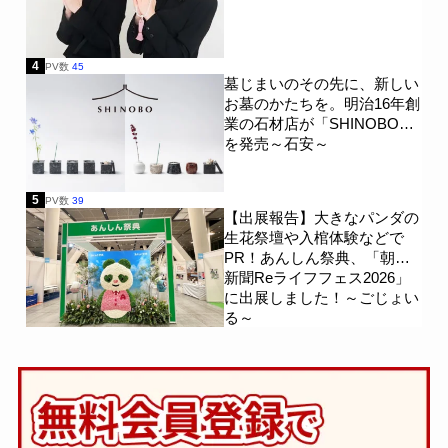
4
PV数
45
墓じまいのその先に、新しい
お墓のかたちを。明治16年創
業の石材店が「SHINOBO」
を発売～石安～
5
PV数
39
【出展報告】大きなパンダの
生花祭壇や入棺体験などで
PR！あんしん祭典、「朝日
新聞Reライフフェス2026」
に出展しました！～ごじょい
る～