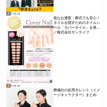
2
PV数
66
急なお通夜・葬式でも安心！
ネイルを隠すためのネイルシ
ール「カバーネイル」を発売
／株式会社サンライフ
3
PV数
49
葬儀社の起用タレント（イメ
ージキャラクター）まとめ