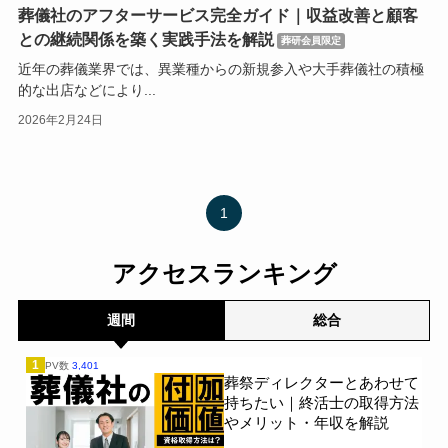
葬儀社のアフターサービス完全ガイド｜収益改善と顧客
との継続関係を築く実践手法を解説
葬研会員限定
近年の葬儀業界では、異業種からの新規参入や大手葬儀社の積極
的な出店などにより...
2026年2月24日
1
アクセスランキング
週間
総合
1
PV数
3,401
葬祭ディレクターとあわせて
持ちたい｜終活士の取得方法
やメリット・年収を解説