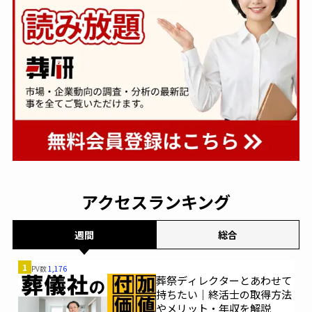
アクセスランキング
週間
総合
1
PV数
1,176
葬祭ディレクターとあわせて
持ちたい｜終活士の取得方法
やメリット・年収を解説