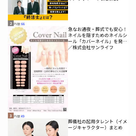
2
PV数
66
急なお通夜・葬式でも安心！
ネイルを隠すためのネイルシ
ール「カバーネイル」を発売
／株式会社サンライフ
3
PV数
49
葬儀社の起用タレント（イメ
ージキャラクター）まとめ