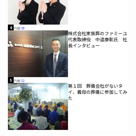
4
PV数
39
株式会社家族葬のファミーユ
代表取締役 中道康彰氏 社
長インタビュー
5
PV数
32
第１回 葬儀会社がないタ
イ、義母の葬儀に参加してみ
た