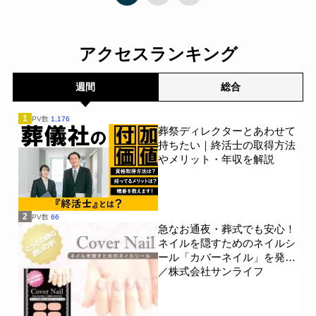
アクセスランキング
週間
総合
1
PV数
1,176
葬祭ディレクターとあわせて
持ちたい｜終活士の取得方法
やメリット・年収を解説
2
PV数
66
急なお通夜・葬式でも安心！
ネイルを隠すためのネイルシ
ール「カバーネイル」を発売
／株式会社サンライフ