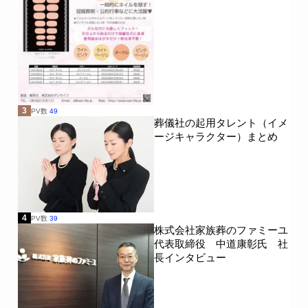
3
PV数
49
葬儀社の起用タレント（イメ
ージキャラクター）まとめ
4
PV数
39
株式会社家族葬のファミーユ
代表取締役 中道康彰氏 社
長インタビュー