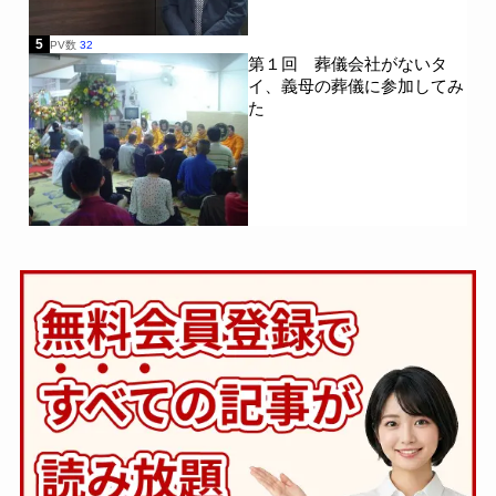
5
PV数
32
第１回 葬儀会社がないタ
イ、義母の葬儀に参加してみ
た